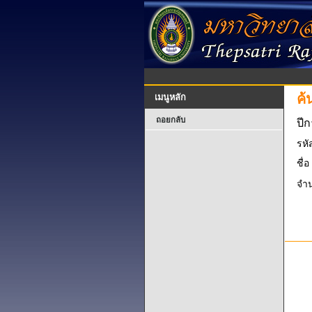
ค้
เมนูหลัก
ถอยกลับ
ปี
รหั
ชื่อ
จำน