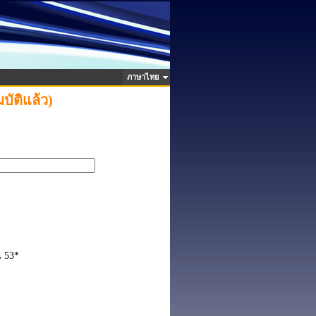
ภาษาไทย
ัติแล้ว)
น 53*