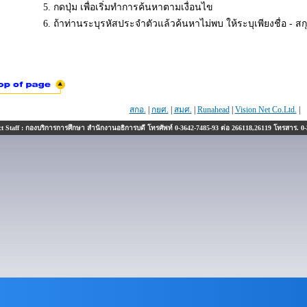
5. กดปุ่ม เพื่อเริ่มทำการค้นหาตามเงื่อนไข
6. ถ้าท่านระบุรหัสประจำตัวแล้วค้นหาไม่พบ ให้ระบุเพียงชื่อ - ส
สกอ.
|
กยศ.
|
สมศ.
|
Runahead
|
Vision Net Co.Ltd.
|
 Staff : กองบริการการศึกษา สำนักงานอธิการบดี โทรศัพท์ 0-3642-7485-93 ต่อ 266118,26119 โทรสาร. 